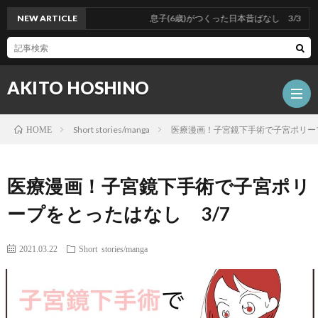
NEW ARTICLE
息子(6歳)がつくった日本昔ばなし 3/3
AKITO HOSHINO
Short stories/manga
医療漫画！子宮鏡下手術で子宮ポリープ
HOME
Portf
医療漫画！子宮鏡下手術で子宮ポリ
ープをとったはなし 3/7
Akito
Hosh
2021.03.22
Short stories/manga