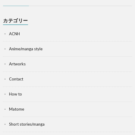
カテゴリー
ACNH
Anime/manga style
Artworks
Contact
How to
Matome
Short stories/manga