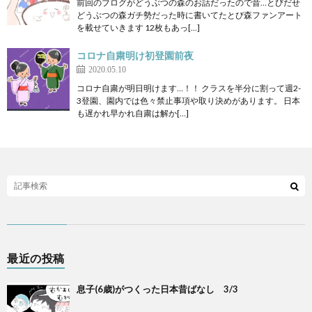
前回のブログがどうぶつの森のお話だったので昔…とびだせ
どうぶつの森ガチ勢だった時に書いてたとび森ファンアート
を載せていきます 12枚もあっ[…]
コロナ自粛明け初登園前夜
2020.05.10
コロナ自粛が明日明けます…！！ クラスを半分に割って週2-
3登園、園内では色々禁止事項や取り決めがあります。 日本
も遅かれ早かれ自粛は解か[…]
最近の投稿
息子(6歳)がつくった日本昔ばなし 3/3