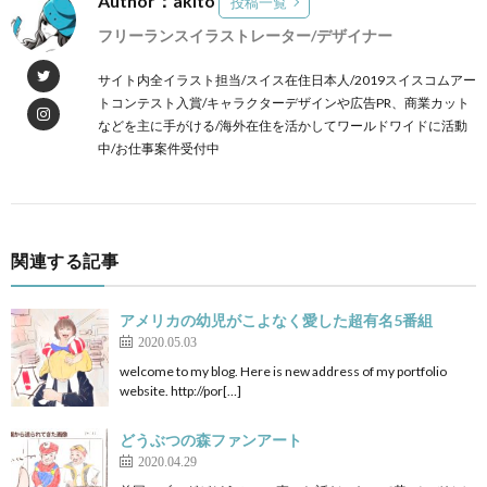
Author：akito
投稿一覧
フリーランスイラストレーター/デザイナー
サイト内全イラスト担当/スイス在住日本人/2019スイスコムアー
トコンテスト入賞/キャラクターデザインや広告PR、商業カット
などを主に手がける/海外在住を活かしてワールドワイドに活動
中/お仕事案件受付中
関連する記事
アメリカの幼児がこよなく愛した超有名5番組
2020.05.03
welcome to my blog. Here is new address of my portfolio
website. http://por[…]
どうぶつの森ファンアート
2020.04.29