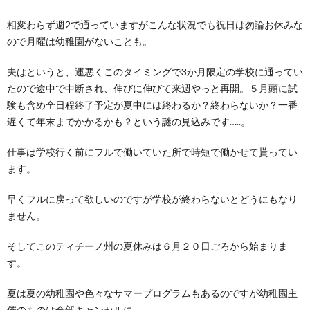
相変わらず週2で通っていますがこんな状況でも祝日は勿論お休みな
ので月曜は幼稚園がないことも。
夫はというと、運悪くこのタイミングで3か月限定の学校に通ってい
たので途中で中断され、伸びに伸びて来週やっと再開。５月頭に試
験も含め全日程終了予定が夏中には終わるか？終わらないか？一番
遅くて年末までかかるかも？という謎の見込みです…..。
仕事は学校行く前にフルで働いていた所で時短で働かせて貰ってい
ます。
早くフルに戻って欲しいのですが学校が終わらないとどうにもなり
ません。
そしてこのティチーノ州の夏休みは６月２０日ごろから始まりま
す。
夏は夏の幼稚園や色々なサマープログラムもあるのですが幼稚園主
催のものは全部キャンセルに。