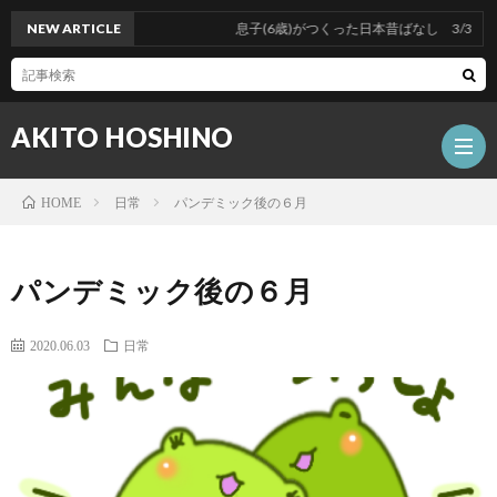
NEW ARTICLE
息子(6歳)がつくった日本昔ばなし 3/3
AKITO HOSHINO
日常
パンデミック後の６月
HOME
Portf
パンデミック後の６月
Akito
2020.06.03
日常
Hosh